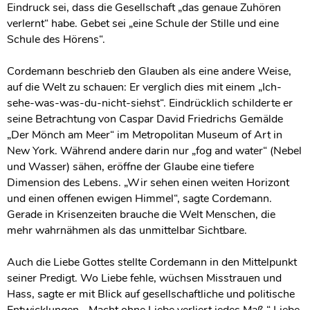
Eindruck sei, dass die Gesellschaft „das genaue Zuhören
verlernt“ habe. Gebet sei „eine Schule der Stille und eine
Schule des Hörens“.
Cordemann beschrieb den Glauben als eine andere Weise,
auf die Welt zu schauen: Er verglich dies mit einem „Ich-
sehe-was-was-du-nicht-siehst“. Eindrücklich schilderte er
seine Betrachtung von Caspar David Friedrichs Gemälde
„Der Mönch am Meer“ im Metropolitan Museum of Art in
New York. Während andere darin nur „fog and water“ (Nebel
und Wasser) sähen, eröffne der Glaube eine tiefere
Dimension des Lebens. „Wir sehen einen weiten Horizont
und einen offenen ewigen Himmel“, sagte Cordemann.
Gerade in Krisenzeiten brauche die Welt Menschen, die
mehr wahrnähmen als das unmittelbar Sichtbare.
Auch die Liebe Gottes stellte Cordemann in den Mittelpunkt
seiner Predigt. Wo Liebe fehle, wüchsen Misstrauen und
Hass, sagte er mit Blick auf gesellschaftliche und politische
Entwicklungen. „Macht ohne Liebe verliert jedes Maß.“ Liebe