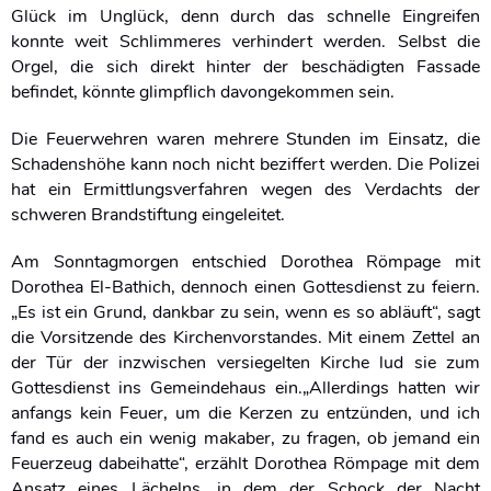
Glück im Unglück, denn durch das schnelle Eingreifen
konnte weit Schlimmeres verhindert werden. Selbst die
Orgel, die sich direkt hinter der beschädigten Fassade
befindet, könnte glimpflich davongekommen sein.
Die Feuerwehren waren mehrere Stunden im Einsatz, die
Schadenshöhe kann noch nicht beziffert werden. Die Polizei
hat ein Ermittlungsverfahren wegen des Verdachts der
schweren Brandstiftung eingeleitet.
Am Sonntagmorgen entschied Dorothea Römpage mit
Dorothea El-Bathich, dennoch einen Gottesdienst zu feiern.
„Es ist ein Grund, dankbar zu sein, wenn es so abläuft“, sagt
die Vorsitzende des Kirchenvorstandes. Mit einem Zettel an
der Tür der inzwischen versiegelten Kirche lud sie zum
Gottesdienst ins Gemeindehaus ein.„Allerdings hatten wir
anfangs kein Feuer, um die Kerzen zu entzünden, und ich
fand es auch ein wenig makaber, zu fragen, ob jemand ein
Feuerzeug dabeihatte“, erzählt Dorothea Römpage mit dem
Ansatz eines Lächelns, in dem der Schock der Nacht