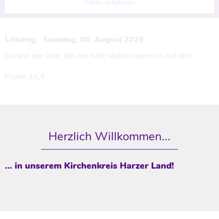
Mehr erfahren
Losung
Samstag, 08. August 2026
Du bist der Gott, der mir hilft; täglich harre ich auf dich.
Psalm 25,5
Herzlich Willkommen...
... in unserem Kirchenkreis Harzer Land!