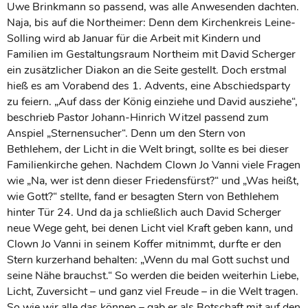
Uwe Brinkmann so passend, was alle Anwesenden dachten.
Naja, bis auf die Northeimer: Denn dem Kirchenkreis Leine-
Solling wird ab Januar für die Arbeit mit Kindern und
Familien im Gestaltungsraum Northeim mit David Scherger
ein zusätzlicher Diakon an die Seite gestellt. Doch erstmal
hieß es am Vorabend des 1. Advents, eine Abschiedsparty
zu feiern. „Auf dass der König einziehe und David ausziehe“,
beschrieb Pastor Johann-Hinrich Witzel passend zum
Anspiel „Sternensucher“. Denn um den Stern von
Bethlehem, der Licht in die Welt bringt, sollte es bei dieser
Familienkirche gehen. Nachdem Clown Jo Vanni viele Fragen
wie „Na, wer ist denn dieser Friedensfürst?“ und „Was heißt,
wie Gott?“ stellte, fand er besagten Stern von Bethlehem
hinter Tür 24. Und da ja schließlich auch David Scherger
neue Wege geht, bei denen Licht viel Kraft geben kann, und
Clown Jo Vanni in seinem Koffer mitnimmt, durfte er den
Stern kurzerhand behalten: „Wenn du mal Gott suchst und
seine Nähe brauchst.“ So werden die beiden weiterhin Liebe,
Licht, Zuversicht – und ganz viel Freude – in die Welt tragen.
So wie wir alle das können – gab er als Botschaft mit auf den