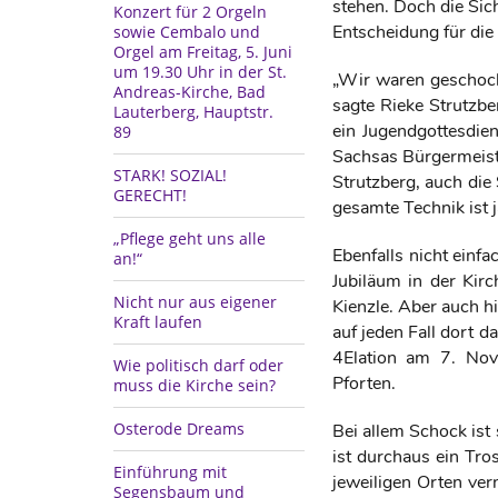
stehen. Doch die Sic
Konzert für 2 Orgeln
Entscheidung für di
sowie Cembalo und
Orgel am Freitag, 5. Juni
um 19.30 Uhr in der St.
„Wir waren geschock
Andreas-Kirche, Bad
sagte Rieke Strutzbe
Lauterberg, Hauptstr.
ein Jugendgottesdie
89
Sachsas Bürgermeiste
STARK! SOZIAL!
Strutzberg, auch die
GERECHT!
gesamte Technik ist j
„Pflege geht uns alle
Ebenfalls nicht einfa
an!“
Jubiläum in der Kirc
Nicht nur aus eigener
Kienzle. Aber auch h
Kraft laufen
auf jeden Fall dort 
4Elation am 7. Nov
Wie politisch darf oder
Pforten.
muss die Kirche sein?
Osterode Dreams
Bei allem Schock ist
ist durchaus ein Tro
Einführung mit
jeweiligen Orten ver
Segensbaum und