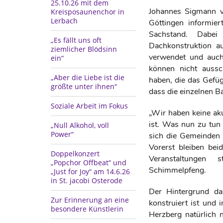
25.10.26 mit dem
Johannes Sigmann v
Kreisposaunenchor in
Lerbach
Göttingen informie
Sachstand. Dabei
„Es fällt uns oft
Dachkonstruktion a
ziemlicher Blödsinn
verwendet und auch
ein“
können nicht aussc
„Aber die Liebe ist die
haben, die das Gefüg
größte unter ihnen“
dass die einzelnen 
Soziale Arbeit im Fokus
„Wir haben keine ak
ist. Was nun zu tun
„Null Alkohol, voll
Power“
sich die Gemeinden 
Vorerst bleiben bei
Doppelkonzert
Veranstaltungen s
„Popchor Offbeat“ und
Schimmelpfeng.
„Just for Joy“ am 14.6.26
in St. jacobi Osterode
Der Hintergrund daz
Zur Erinnerung an eine
konstruiert ist und
besondere Künstlerin
Herzberg natürlich 