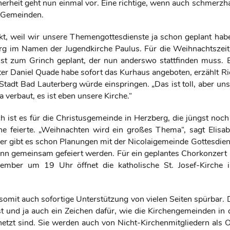
herheit geht nun einmal vor. Eine richtige, wenn auch schmerzha
e Gemeinden.
t, weil wir unsere Themengottesdienste ja schon geplant habe
rg im Namen der Jugendkirche Paulus. Für die Weihnachtszeit 
nst zum Grinch geplant, der nun anderswo stattfinden muss. 
r Daniel Quade habe sofort das Kurhaus angeboten, erzählt Ri
 Stadt Bad Lauterberg würde einspringen. „Das ist toll, aber un
a verbaut, es ist eben unsere Kirche.“
ch ist es für die Christusgemeinde in Herzberg, die jüngst noch
he feierte. „Weihnachten wird ein großes Thema“, sagt Elisab
ier gibt es schon Planungen mit der Nicolaigemeinde Gottesdien
dann gemeinsam gefeiert werden. Für ein geplantes Chorkonzert 
ember um 19 Uhr öffnet die katholische St. Josef-Kirche i
 somit auch sofortige Unterstützung von vielen Seiten spürbar. 
st und ja auch ein Zeichen dafür, wie die Kirchengemeinden in 
netzt sind. Sie werden auch von Nicht-Kirchenmitgliedern als O