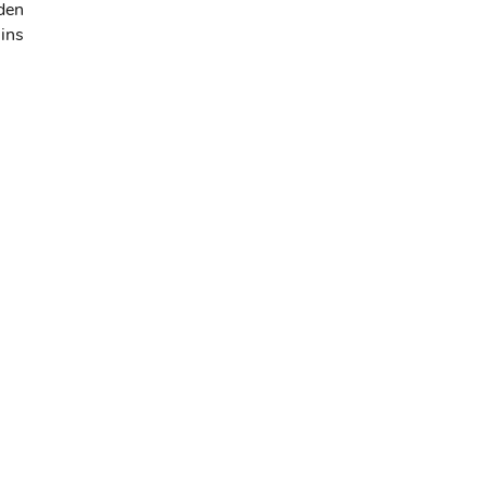
den
ins