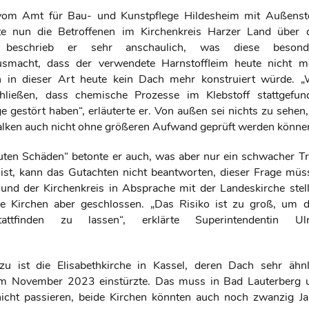
om Amt für Bau- und Kunstpflege Hildesheim mit Außenste
rte nun die Betroffenen im Kirchenkreis Harzer Land über 
 beschrieb er sehr anschaulich, was diese besond
usmacht, dass der verwendete Harnstoffleim heute nicht m
 in dieser Art heute kein Dach mehr konstruiert würde. „
hließen, dass chemische Prozesse im Klebstoff stattgefun
e gestört haben“, erläuterte er. Von außen sei nichts zu sehen,
Balken auch nicht ohne größeren Aufwand geprüft werden könne
uten Schäden“ betonte er auch, was aber nur ein schwacher Tr
 ist, kann das Gutachten nicht beantworten, dieser Frage müs
und der Kirchenkreis in Absprache mit der Landeskirche stell
de Kirchen aber geschlossen. „Das Risiko ist zu groß, um d
tattfinden zu lassen“, erklärte Superintendentin Ulr
u ist die Elisabethkirche in Kassel, deren Dach sehr ähnl
 im November 2023 einstürzte. Das muss in Bad Lauterberg 
nicht passieren, beide Kirchen könnten auch noch zwanzig Ja