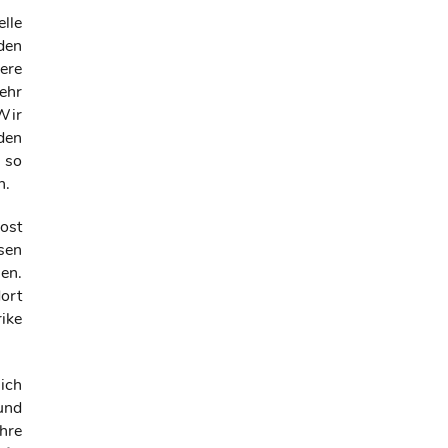
lle
den
ere
ehr
Wir
den
 so
n.
ost
sen
en.
ort
ike
ich
und
hre