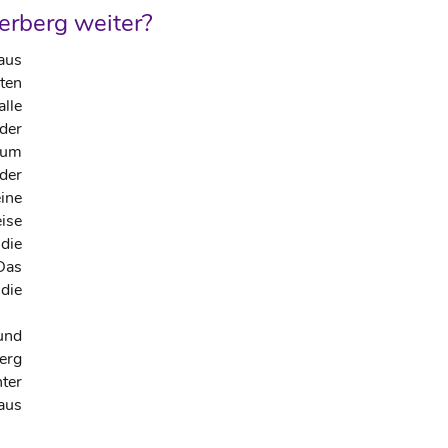
erberg weiter?
aus
ten
lle
der
rum
der
ine
ise
 die
Das
ie
und
erg
ter
aus