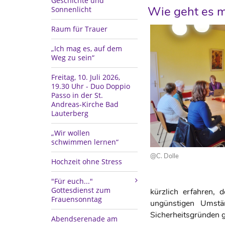
Geschichte und
Wie geht es m
Sonnenlicht
Raum für Trauer
„Ich mag es, auf dem
Weg zu sein“
Freitag, 10. Juli 2026,
19.30 Uhr - Duo Doppio
Passo in der St.
Andreas-Kirche Bad
Lauterberg
„Wir wollen
schwimmen lernen“
@C. Dolle
Hochzeit ohne Stress
"Für euch..."
Gottesdienst zum
kürzlich erfahren,
Frauensonntag
ungünstigen Umstä
Sicherheitsgründen g
Abendserenade am