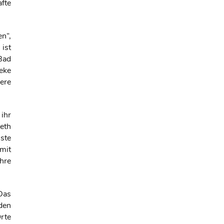
fte
n“,
ist
Bad
eke
sere
 ihr
eth
ste
mit
hre
Das
den
rte